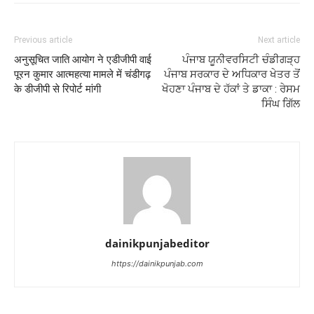
Previous article
Next article
अनुसूचित जाति आयोग ने एडीजीपी वाई
ਪੰਜਾਬ ਯੂਨੀਵਰਸਿਟੀ ਚੰਡੀਗੜ੍ਹ
पूरन कुमार आत्महत्या मामले में चंडीगढ़
ਪੰਜਾਬ ਸਰਕਾਰ ਦੇ ਅਧਿਕਾਰ ਖੇਤਰ ਤੋਂ
के डीजीपी से रिपोर्ट मांगी
ਖੋਹਣਾ ਪੰਜਾਬ ਦੇ ਹੱਕਾਂ ਤੇ ਡਾਕਾ : ਰੇਸਮ
ਸਿੰਘ ਗਿੱਲ
dainikpunjabeditor
https://dainikpunjab.com