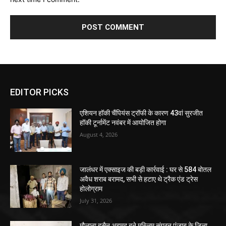
EDITOR PICKS
एशियन हॉकी चैंपियंस ट्रॉफी के कारण 43वां सुरजीत
हॉकी टूर्नामेंट नवंबर में आयोजित होगा
August 4, 2026
जालंधर में एक्साइज की बड़ी कार्रवाई : घर से 584 बोतल
अवैध शराब बरामद, सभी से हटाए थे ट्रैक एंड ट्रेस
होलोग्राम
July 31, 2026
मौलाना हुसैन अहमद बने मुस्लिम संगठन पंजाब के जिला