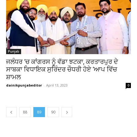
Punjab
ਜਲੰਧਰ ‘ਚ ਕਾਂਗਰਸ ਨੂੰ ਵੱਡਾ ਝਟਕਾ, ਕਰਤਾਰਪੁਰ ਦੇ
ਸਾਬਕਾ ਵਿਧਾਇਕ ਸੁਰਿੰਦਰ ਚੌਧਰੀ ਹੋਏ ‘ਆਪ ਵਿੱਚ
ਸ਼ਾਮਲ
dainikpunjabeditor
-
April 13, 2023
0
88
89
90