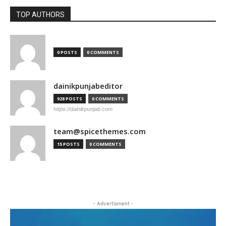
TOP AUTHORS
0 POSTS
0 COMMENTS
dainikpunjabeditor
928 POSTS
0 COMMENTS
https://dainikpunjab.com
team@spicethemes.com
15 POSTS
0 COMMENTS
- Advertisment -