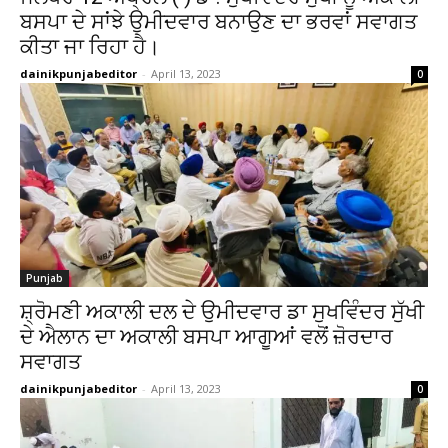
ਬਸਪਾ ਦੇ ਸਾਂਝੇ ਉਮੀਦਵਾਰ ਬਨਾਉਣ ਦਾ ਭਰਵਾਂ ਸਵਾਗਤ
ਕੀਤਾ ਜਾ ਰਿਹਾ ਹੈ।
dainikpunjabeditor
-
April 13, 2023
0
Punjab
ਸ਼੍ਰੋਮਣੀ ਅਕਾਲੀ ਦਲ ਦੇ ਉਮੀਦਵਾਰ ਡਾ ਸੁਖਵਿੰਦਰ ਸੁੱਖੀ
ਦੇ ਐਲਾਨ ਦਾ ਅਕਾਲੀ ਬਸਪਾ ਆਗੂਆਂ ਵਲੋਂ ਜ਼ੋਰਦਾਰ
ਸਵਾਗਤ
dainikpunjabeditor
-
April 13, 2023
0