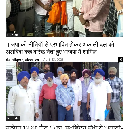
Punjab
भाजपा की नीतियों से प्रभावित होकर अकाली दल को
अलविदा कह वरिष्ठ नेता हुए भाजपा में शामिल
dainikpunjabeditor
-
April 13, 2023
0
Punjab
ਜਲੰਧਰ 12 ਅਪ੍ਰੈਲ ( ) ਡਾ. ਸੁਖਵਿੰਦਰ ਸੁੱਖੀ ਨੂੰ ਅਕਾਲੀ-