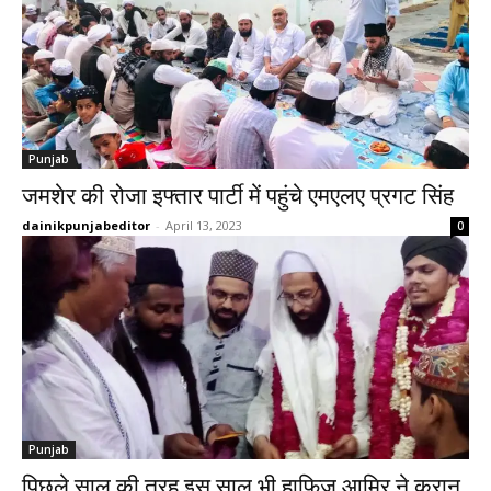
Punjab
जमशेर की रोजा इफ्तार पार्टी में पहुंचे एमएलए प्रगट सिंह
dainikpunjabeditor
-
April 13, 2023
0
Punjab
पिछले साल की तरह इस साल भी हाफिज आमिर ने कुरान