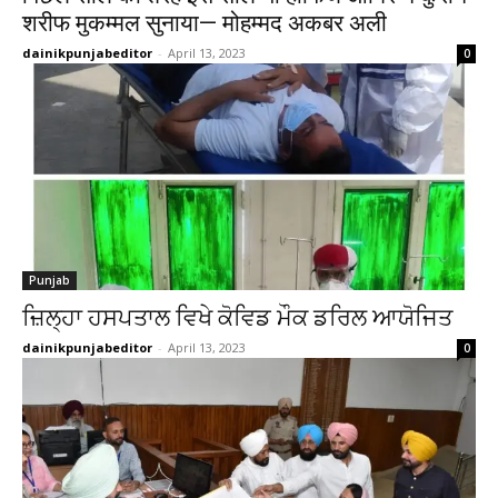
शरीफ मुकम्मल सुनाया— मोहम्मद अकबर अली
dainikpunjabeditor
-
April 13, 2023
0
Punjab
ਜ਼ਿਲ੍ਹਾ ਹਸਪਤਾਲ ਵਿਖੇ ਕੋਵਿਡ ਮੌਕ ਡਰਿਲ ਆਯੋਜਿਤ
dainikpunjabeditor
-
April 13, 2023
0