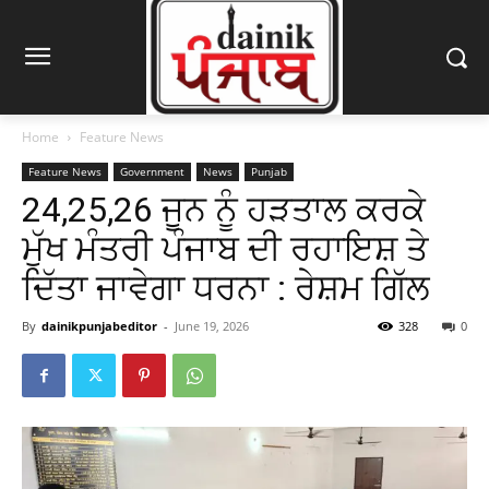
Home
Feature News
Feature News
Government
News
Punjab
24,25,26 ਜੂਨ ਨੂੰ ਹੜਤਾਲ ਕਰਕੇ
ਮੁੱਖ ਮੰਤਰੀ ਪੰਜਾਬ ਦੀ ਰਹਾਇਸ਼ ਤੇ
ਦਿੱਤਾ ਜਾਵੇਗਾ ਧਰਨਾ : ਰੇਸ਼ਮ ਗਿੱਲ
By
dainikpunjabeditor
-
June 19, 2026
328
0