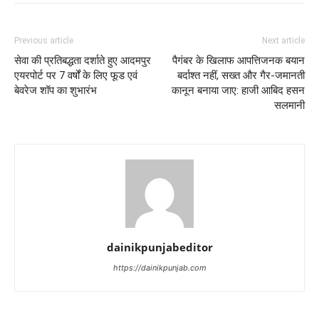
Previous article
Next article
सेवा की प्रतिबद्धता दर्शाते हुए आदमपुर
पैगंबर के खिलाफ आपत्तिजनक बयान
एयरपोर्ट पर 7 वर्षों के लिए फूड एवं
बर्दाश्त नहीं, सख्त और गैर-जमानती
बेवरेज शॉप का शुभारंभ
कानून बनाया जाए: हाजी आबिद हसन
सलमानी
dainikpunjabeditor
https://dainikpunjab.com