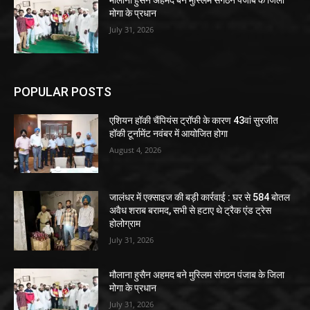
मौलाना हुसैन अहमद बने मुस्लिम संगठन पंजाब के जिला
मोगा के प्रधान
July 31, 2026
POPULAR POSTS
एशियन हॉकी चैंपियंस ट्रॉफी के कारण 43वां सुरजीत
हॉकी टूर्नामेंट नवंबर में आयोजित होगा
August 4, 2026
जालंधर में एक्साइज की बड़ी कार्रवाई : घर से 584 बोतल
अवैध शराब बरामद, सभी से हटाए थे ट्रैक एंड ट्रेस
होलोग्राम
July 31, 2026
मौलाना हुसैन अहमद बने मुस्लिम संगठन पंजाब के जिला
मोगा के प्रधान
July 31, 2026