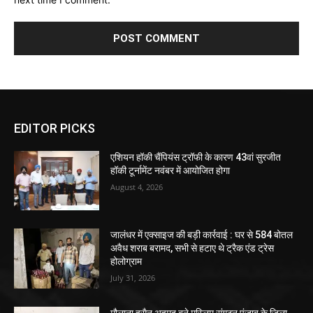
EDITOR PICKS
एशियन हॉकी चैंपियंस ट्रॉफी के कारण 43वां सुरजीत
हॉकी टूर्नामेंट नवंबर में आयोजित होगा
August 4, 2026
जालंधर में एक्साइज की बड़ी कार्रवाई : घर से 584 बोतल
अवैध शराब बरामद, सभी से हटाए थे ट्रैक एंड ट्रेस
होलोग्राम
July 31, 2026