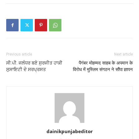
Previous article
Next article
ਸੀ.ਪੀ. ਜਲੰਧਰ ਬਣੇ ਸੁਰਜੀਤ ਹਾਕੀ
पैगंबर मोहम्मद साहब के अपमान के
ਸੁਸਾਇਟੀ ਦੇ ਸਰਪ੍ਰਸਤ
विरोध में मुस्लिम संगठन ने सौंपा ज्ञापन
dainikpunjabeditor