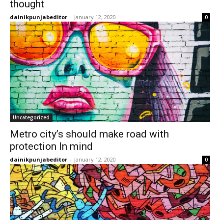
thought
dainikpunjabeditor
-
January 12, 2020
0
Uncategorized
Metro city’s should make road with
protection In mind
dainikpunjabeditor
-
January 12, 2020
0