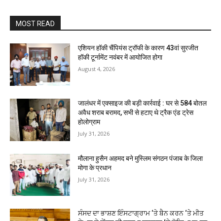
MOST READ
एशियन हॉकी चैंपियंस ट्रॉफी के कारण 43वां सुरजीत
हॉकी टूर्नामेंट नवंबर में आयोजित होगा
August 4, 2026
जालंधर में एक्साइज की बड़ी कार्रवाई : घर से 584 बोतल
अवैध शराब बरामद, सभी से हटाए थे ट्रैक एंड ट्रेस
होलोग्राम
July 31, 2026
मौलाना हुसैन अहमद बने मुस्लिम संगठन पंजाब के जिला
मोगा के प्रधान
July 31, 2026
ਸੰਸਦ ਦਾ ਭਾਸ਼ਣ ਇੰਸਟਾਗ੍ਰਾਮ ‘ਤੇ ਬੈਨ ਕਰਨ ‘ਤੇ ਮੀਤ