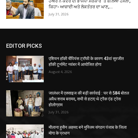
ਹੇਅਰ ਨੇ ਕੇਂਦਰ ਦੀ ਭਾਜਪਾ ਸਰਕਾਰ ‘ਤੇ ਬੋਲਿਆ ਹਮਲਾ,
ਕਿਹਾ- ਆਜ਼ਾਦੀ ਅਤੇ ਲੋਕਤੰਤਰ ਦਾ ਘਾਣ,...
July 31, 2026
EDITOR PICKS
एशियन हॉकी चैंपियंस ट्रॉफी के कारण 43वां सुरजीत
हॉकी टूर्नामेंट नवंबर में आयोजित होगा
August 4, 2026
जालंधर में एक्साइज की बड़ी कार्रवाई : घर से 584 बोतल
अवैध शराब बरामद, सभी से हटाए थे ट्रैक एंड ट्रेस
होलोग्राम
July 31, 2026
मौलाना हुसैन अहमद बने मुस्लिम संगठन पंजाब के जिला
मोगा के प्रधान