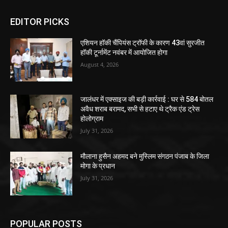
EDITOR PICKS
एशियन हॉकी चैंपियंस ट्रॉफी के कारण 43वां सुरजीत
हॉकी टूर्नामेंट नवंबर में आयोजित होगा
August 4, 2026
जालंधर में एक्साइज की बड़ी कार्रवाई : घर से 584 बोतल
अवैध शराब बरामद, सभी से हटाए थे ट्रैक एंड ट्रेस
होलोग्राम
July 31, 2026
मौलाना हुसैन अहमद बने मुस्लिम संगठन पंजाब के जिला
मोगा के प्रधान
July 31, 2026
POPULAR POSTS