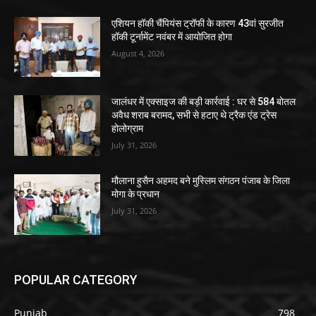
एशियन हॉकी चैंपियंस ट्रॉफी के कारण 43वां सुरजीत
हॉकी टूर्नामेंट नवंबर में आयोजित होगा
August 4, 2026
जालंधर में एक्साइज की बड़ी कार्रवाई : घर से 584 बोतल
अवैध शराब बरामद, सभी से हटाए थे ट्रैक एंड ट्रेस
होलोग्राम
July 31, 2026
मौलाना हुसैन अहमद बने मुस्लिम संगठन पंजाब के जिला
मोगा के प्रधान
July 31, 2026
POPULAR CATEGORY
Punjab
798