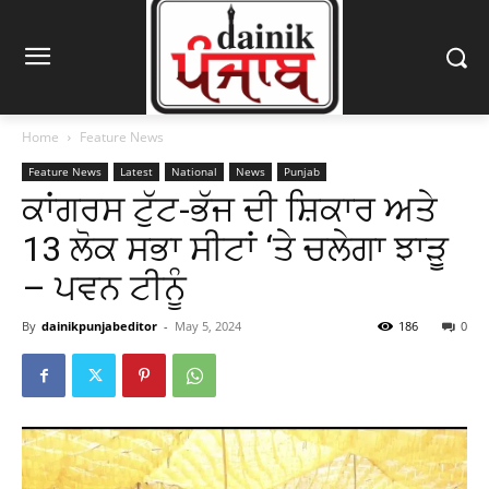
Home
Feature News
Feature News
Latest
National
News
Punjab
ਕਾਂਗਰਸ ਟੁੱਟ-ਭੱਜ ਦੀ ਸ਼ਿਕਾਰ ਅਤੇ
13 ਲੋਕ ਸਭਾ ਸੀਟਾਂ ‘ਤੇ ਚਲੇਗਾ ਝਾੜੂ
– ਪਵਨ ਟੀਨੂੰ
By
dainikpunjabeditor
-
May 5, 2024
186
0